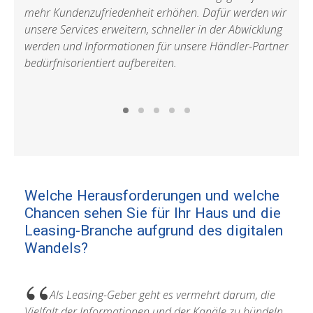
Beis
mehr Kundenzufriedenheit erhöhen. Dafür werden wir
fahrg
unsere Services erweitern, schneller in der Abwicklung
erleb
werden und Informationen für unsere Händler-Partner
Fahr
bedürfnisorientiert aufbereiten.
Fina
Fund
Welche Herausforderungen und welche
Dis
Chancen sehen Sie für Ihr Haus und die
Ihr
Leasing-Branche aufgrund des digitalen
Zei
Wandels?
eine
Als Leasing-Geber geht es vermehrt darum, die
über
Vielfalt der Informationen und der Kanäle zu bündeln.