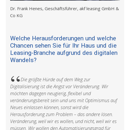
Dr. Frank Henes, Geschäftsführer, akf leasing GmbH &
Co KG
Welche Herausforderungen und welche
Dis
Chancen sehen Sie für Ihr Haus und die
Ihr
Leasing-Branche aufgrund des digitalen
Zei
Wandels?
„sowo
Die größte Hürde auf dem Weg zur
mitte
Digitalisierung ist die Angst vor Veränderung. Wir
Weit
möchten dagegen neugierig, flexibel und
grun
veränderungsbereit sein und uns mit Optimismus auf
Umst
Neues einlassen können, sonst wird die
Model
Herausforderung zum Problem – das andere lösen.
siche
Veränderung, weil wir es wollen, und nicht, weil wir es
Fina
müssen. Wir wollen den Automatisierungsgrad für